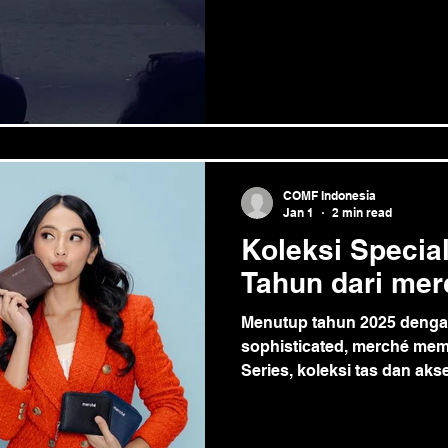
Halal Summit. Also suppo
COMF Indonesia
Jan 1
2 min read
Koleksi Special
Tahun dari mer
Menutup tahun 2025 denga
sophisticated, merché me
Series, koleksi tas dan ak
untuk menjadi teman setia 
hari biasa hingga liburan sp
mengusung desain minimal