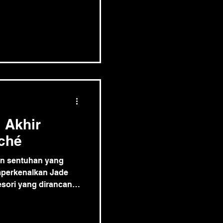
 Akhir
ché
n sentuhan yang
mperkenalkan Jade
sesori yang dirancang
di setiap momen, dari
esial. Koleksi ini
is nan elegan