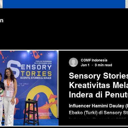
on
COMF Indonesia
Jan 1
3 min read
Sensory Storie
Kreativitas Mel
Indera di Penu
Influencer Hamimi Daulay (
Ebako (Turki) di Sensory St
Indonesia, Desember 2025 
tahun, Markamarie mengha