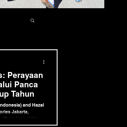
s: Perayaan
alui Panca
tup Tahun
Indonesia) and Hazal
ories Jakarta,
– Menjelang akhir
dirkan Sensory